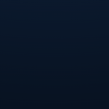
2026世界杯投注手机全站指南
2026-08-05T14:30:31+08:00
2026世界杯来袭 手机投注全站实用攻略 当2026世界杯的
哨声吹响时，无论你身在办公室、地铁还是球场外，一
部手机加上一站式投注平台，就几乎决定了你能否抓住
这届世界杯的红利与激情。很多新手只知道