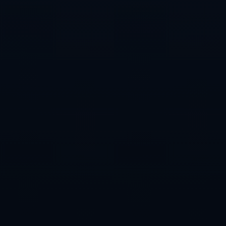
2026世界杯外围手机全站精彩攻略指南
2026-08-02T14:30:28+08:00
2026世界杯外围手机全站精彩攻略指南解析 随着2026世
界杯临近 各大平台已经提前打响预热战 对球迷和玩家来