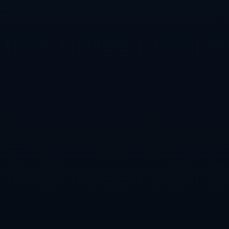
完整解读世界杯比分高清分析
2026-08-03T14:30:39+08:00
完整解读世界杯比分高清分析的真正价值 在每一个世界
杯之夜无数球迷守在屏幕前紧盯比分变动时，很多人只
看见了数字上的输赢，却错过了这些比分背后更深层次
的含义。所谓世界杯比分高清分析，不仅是把比分看清