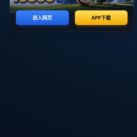
网站首页
媒體人
**媒體人期待2025年男籃首戰對日本，完整陣容引熱議，明
籃球作為一項全球矚目的運動，一直在亞洲地區有著極高的關
是球技的碰撞，還承載著國際賽場的壓力與期望。隨著時間
### **2025年男籃首戰的期待值來自哪裡？**