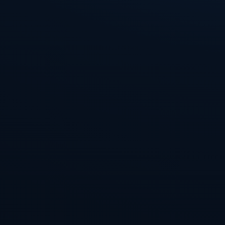
作為亞洲籃壇的傳統勁敵，日本男籃近年來在國際賽場表現
升，加之NBA經驗球員的回國助陣，加強了整體競爭力。
而對手一方的 **2025年男籃代表隊** 則是憑藉亞洲錦
的不僅是這場巔峰對決本身，更是新一波球員技術表現的可
### **強陣容成焦點，比賽看點爆棚**
2025年首戰對日本的核心亮點在於雙方都已提前進行了一
圍繞核心戰術體系打造的陣容更具深度，預計將比上一屆世
此外，日本隊的技術水準無疑是一大挑戰。例如，日本的明
比賽，無疑將使比賽增添變數。
然而，隨著**"更完整陣容"** 的逐步確定，媒體人給
的對戰結果。
### **從近年交手紀錄看雙方實力差異**
回顧近幾年的交手紀錄，我們可以看出兩隊水準的演進軌跡。