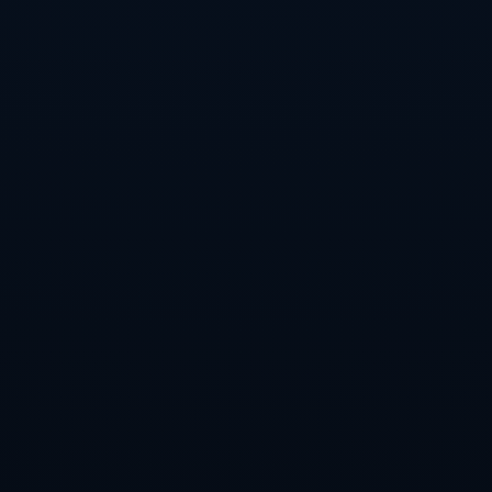
為穩定，而我們的男籃則以內線強硬著稱。這為2025年2月的交手提
長處，如板凳球員的不俗穩定性，則能大幅提升勝算。**
往更為深遠。一些媒體人也表示，2025年的男籃與日本隊的對決，實際