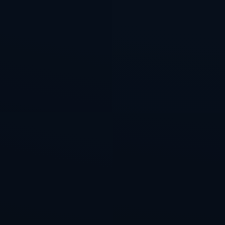
**续约的时间表与影响**
目前，巴萨与哈维的续约谈判接近尾声。虽然哈维续约只是
**之一，这一续约将直接影响球队在未来几个赛季中的处境
**年轻球员的崛起与未来**