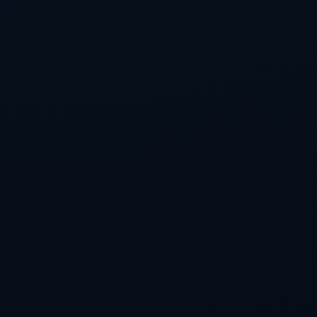
期发展提供了保障。此外，作为巴萨未来的**重要战略决策