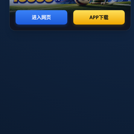
网站首页
與巴薩續約只是
**探索哈维与巴萨续约：迈向西甲冠军的征途**
在足球界，续约合同往往不仅是时间上的问题，更是球队战
未来有望率领球队夺得西甲冠军**，这将是他职业生涯中
**哈维的足球哲学与巴萨的契合**