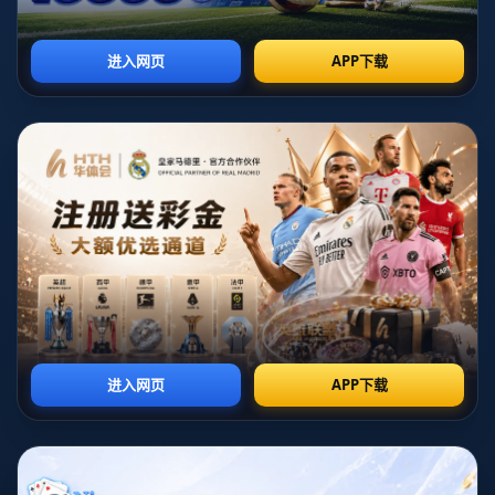
在2020/21賽季歐冠小組賽的最後一輪比賽中，切爾西
主場迎戰俄羅斯球隊克拉斯諾達爾，這場比賽儘管不影
響晉級形勢，但雙方的一來一回卻為球迷帶來了一場精
彩的對決。最終，憑藉卡貝拉的先開紀錄和若日尼奧的
點射扳平，雙方1-1握手言和。這場比賽的關鍵點，不
僅是球員的精彩表現，也是球隊之間戰術的博弈。
### **比賽背景：切爾西兵強馬壯，克拉斯諾達爾輕裝
上陣**
此前5輪比賽結束後，切爾西已提前鎖定小組頭名，主
力球員因此得以在這場比賽中輪休。相比之下，克拉斯
諾達爾在確定無望晉級淘汰賽的情況下，也顯得輕鬆自
如，主要目標是爭取良好的表現並積累歐冠經驗。此消
彼長的壓力差，讓這場比賽更像是一場檢驗替補球員能