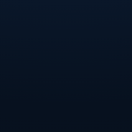
對切爾西而言，這粒失球多少暴露出防守陣容輪換後磨
合不足的問題，但也為年輕球員提供了寶貴的應對高壓
情境的經驗。
### **若日尼奧點射扳平：細膩風範再現**
僅僅4分鐘後，切爾西迅速做出回應。亞伯拉罕在禁區
內被克拉斯諾達爾防守球員放倒，裁判果斷指向點球