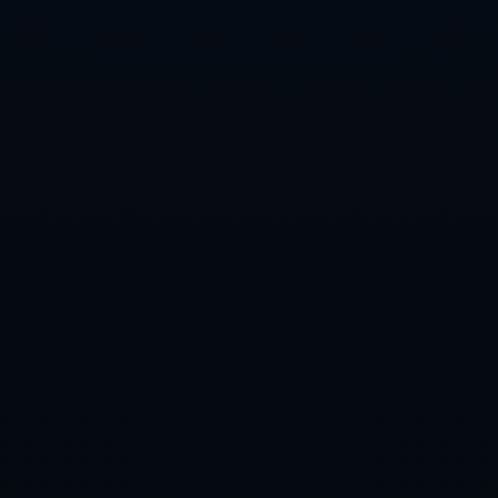
從**卡貝拉的進球**和**若日尼奧的點射**可以看出，
歐冠賽場上的一瞬之差，往往對最終結果有著決定性影
響。克拉斯諾達爾表現出的快速反擊能力，與切爾西因
輪換帶來的防守空隙，形成此消彼長的關聯。而切爾西
憑藉點球拉回局勢，則恰恰依靠了心理上的韌性與核心
球員的穩定性。