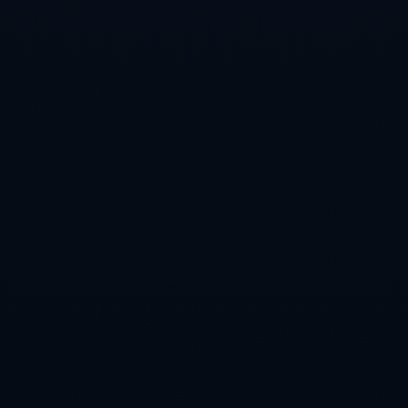
### **案例分析：戰術與心理的影響**