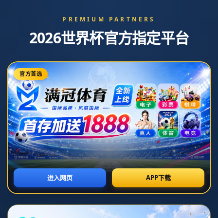
新闻中心
U23事件幫助廣州城獲3分，成都蓉城成唯