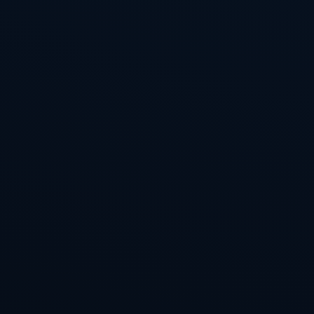
**战绩与荣誉**