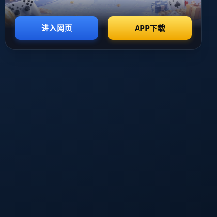
联系我们
座国际大都市的足球水平，也为全国足球爱好者带来了无尽的