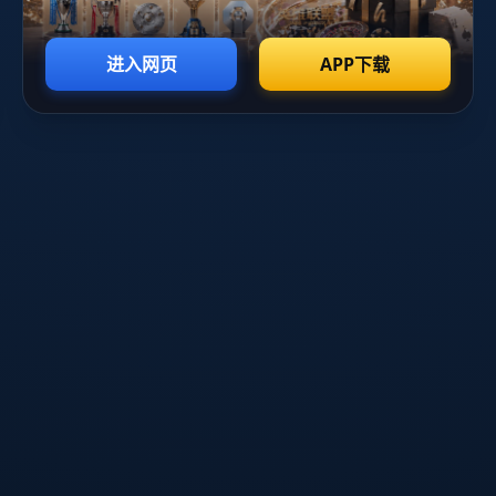
公司简介
产品中心
新闻资讯
行业资讯
公司动态
上海海港足球俱樂部介紹.
发布时间：2026-08-07T14:30:38+08:00
一个不可忽视的名字。作为中超联赛中的重要一员，他们不仅代表着上海这
？