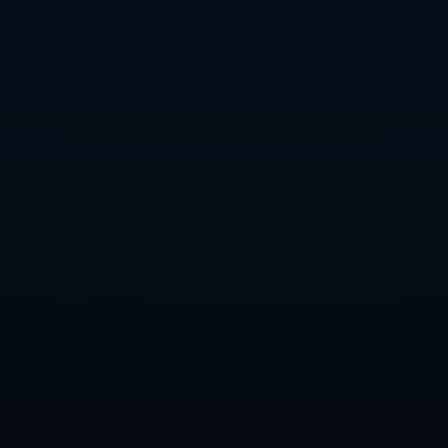
觀察近些年在豪門俱樂部中崛起的年輕球員們，我們可
以從賽場表現和球隊貢獻兩方面來理解他們的價值。例
如，**哈蘭德在多特蒙德的迅速崛起**以及後來在曼城
的成功，無不體現了年輕球員迅速適應高強度聯賽並成
為關鍵球員的能力。賴因德斯在米蘭也有機會複製這種
成功路線，他需要的，只是一個展示自我價值和平衡中
場攻防的舞臺。
**米蘭的未來：期望與挑戰共存**
此次賴因德斯的加盟，可以說是米蘭對未來五年球隊中