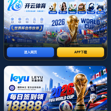
德斯加盟球隊.
发布时间：2026-08-09T14:30:38+08:00
**米蘭豪擲轉會費，豪強再添新星——賴因德斯重磅加
盟**
在競技運動如日中天的今日，足球轉會市場一如既往地
狂熱。在這座全球最大舞臺之一上，各大俱樂部為了增
強實力而不惜重金挖掘潛力無限的新星。**意大利足球
豪門——米蘭**，最近就以超過2000萬歐元的轉會費成
功簽下具備非凡潛力的年輕球員賴因德斯，雙方簽約五
年，這一消息在足壇掀起了不小的波瀾。
**賴因德斯：新加盟的中場天才**
賴因德斯作為一名中場球員，其技術特點和過去的表現