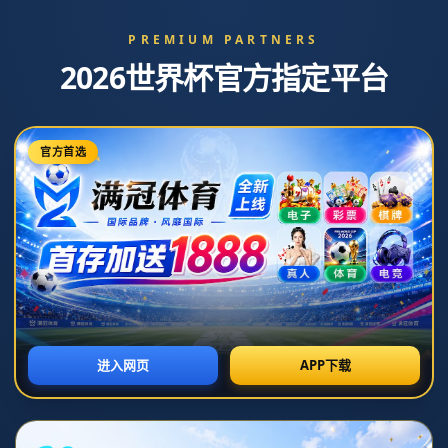
新闻中心
轉會費超2000萬歐簽約五年 米蘭官宣賴因