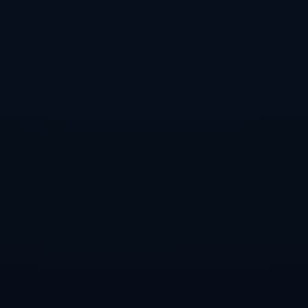
礎。
**案例分析：年輕球員的成功範例**