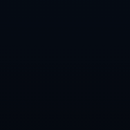
與此同時，這場比賽也讓人看到了兩隊在聯賽中的不同
境遇——阿森納通過穩健的發揮逐漸上升，而謝菲爾德
聯因薄弱的陣容和戰術難以自救。這種強弱分明的對比