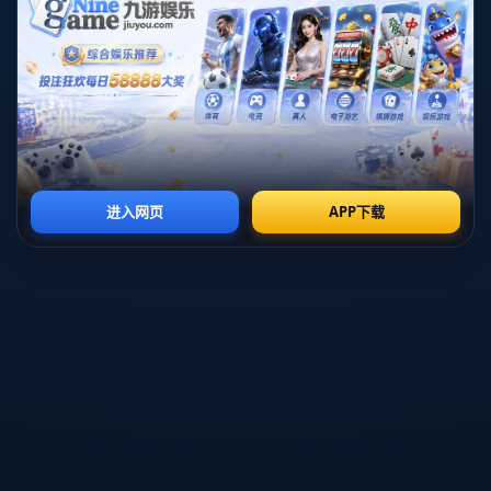
---
**馬丁內利持續進步，成為鋒線亮點**
除了拉卡澤特，阿森納的年輕小將**加布里埃爾·馬丁
內利**同樣成為了場上焦點。他在第71分鐘抓住對手防
線失誤，果斷插上破門，為球隊再下一城。本賽季，馬
丁內利一直是阿森納球迷寄予厚望的新人，他靈活的跑
位和敢於突破的風格讓他逐漸成為球隊鋒線新的亮點。
這顆進球無疑證明了他的能力和潛力，未來或將成為阿
森納進攻端的重要支柱。
---
**中場掌控力出色，阿森納運轉流暢**