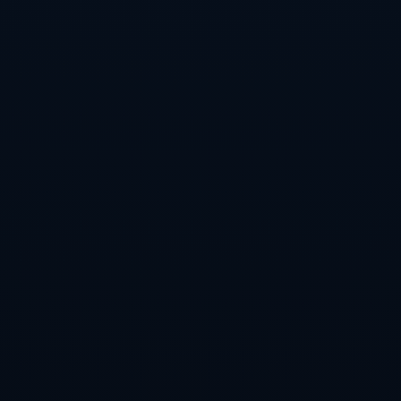
度表現低迷。雖然球隊在場上並未放棄，但整體進攻乏
力、防守也漏洞百出，面對阿森納的快速反擊幾乎毫無
招架之力。本賽季至今，謝菲爾德聯僅錄得4場勝利，
在英超積分榜上依然排名墊底，保級之路可謂岌岌可
危。
有專家指出，如果謝菲爾德聯不能迅速解決進攻端的問
題，他們很有可能成為下賽季英冠的一份子。這也提醒
眾多面臨保級壓力的球隊，即使在逆境中也不能放棄對
基本戰術和穩定性的追求。
---
**比賽背後的啟示：穩定和細節的重要性**
阿森納在這場比賽中的勝利給了球隊和球迷極大的信