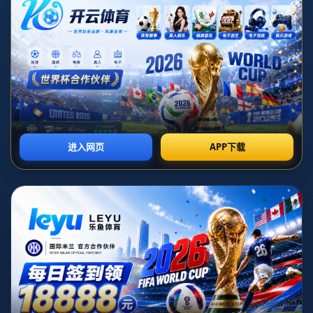
雙響馬丁內利破門.
发布时间：2026-08-08T14:30:34+08:00
**英超第31輪：阿森納3-0完勝謝菲爾德聯，拉卡澤特
梅開二度，馬丁內利建功**
**前言：阿森納強勢反彈，爭四希望再燃**
在2022-23賽季英超第31輪比賽中，阿森納客場挑戰聯
賽墊底的謝菲爾德聯，最終以3-0的大勝全取三分。本
場比賽，阿森納展現了攻守兼備的一面，前鋒拉卡澤特
完成梅開二度，年輕小將馬丁內利也貢獻了一顆進球，
幫助球隊強勢反彈。這場勝利不僅穩住了阿森納在歐戰
席位爭奪戰中的地位，還再次展現了他們作為英超傳統
豪門強大的競爭力。