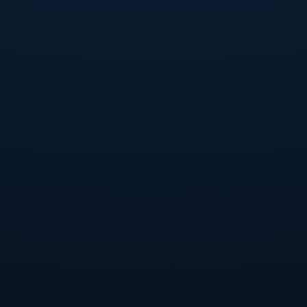
是對這一品牌專業化轉型的高度認可。此次的合作更是
雙贏，既提升了Kipsta的品牌地位，又向公眾展示其在
技術創新方面的實力。