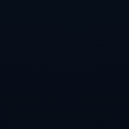
據了解，Kipsta在簽署合作協議前，提交了一系列測試
樣品，這些球體均通過國際足聯（FIFA）的專業認證。
例如，一款名為“F950”的比賽用球展示了卓越的技術特
點：**特製的微紋皮革層帶來最佳控球感，內部高壓氣
囊確保穩定的彈跳效果**，即使在極端天氣條件下，這
顆球在比賽中的表現也毫不遜色於大牌供應商的產品。
### **品牌形象影響：從草根走向世界**