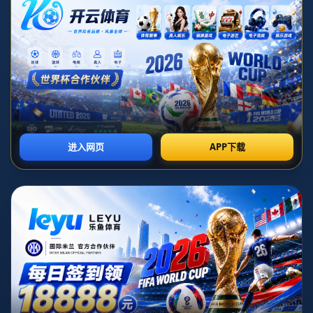
內法國品牌成唯一供應.
发布时间：2026-08-09T14:30:38+08:00
**Kipsta接管歐聯杯和歐協聯用球制造——三年內成唯
一供應商，法國品牌新布局**
作為歐洲次級別賽事的核心裝備，歐聯杯和歐協聯用球
的供應權素來是眾多品牌角逐的焦點。然而，法國體育
品牌Kipsta卻成功打破常規，宣佈將接管歐聯杯和歐協
聯的比賽用球製造業務，並將在三年內成為這兩大賽事
的**唯一供應商**。這一消息不僅振奮了體育器材市
場，也預示着足球裝備領域即將迎來一次新的動盪與變
革。