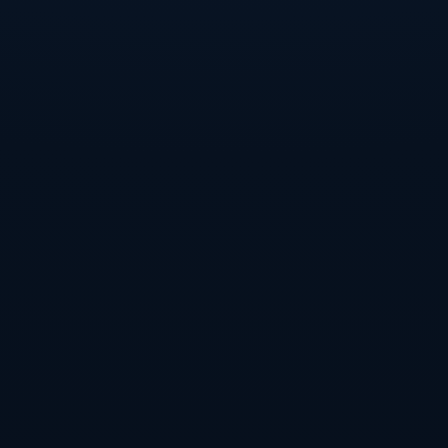
### **專業性考驗：如何贏得歐足聯信任**
歐足聯在選擇用球供應商時，有着一套極為嚴苛的標
準：從皮革選材到氣動測試，再到比賽中實際使用時的
彈性表現與穩定性，每個環節都需符合最高要求。這意
味著Kipsta在短期內必須達到並超越與競爭對手相媲美
的水準。