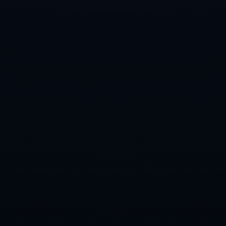
在现代篮球中，技术分析的有效性毋庸置疑，而优秀球
员如何运用这种工具实现突破，是其长期成功的关键。
字母哥在**通过录像学习提升个人与团体表现**方面，
给出了一个近乎完美的范例。希望他的努力和智慧，能
为球队点燃更加辉煌的未来。
上一篇：斯帕萊蒂：與法國比利時在同一組會讓我們充滿動力，這是進步的機會！.