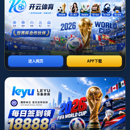
球隊方向明確.
发布时间：2026-08-09T14:30:38+08:00
**字母哥观看优质录像学习心得，与教练老里看法一
致，未来方向明晰**
近年来，字母哥（Giannis Antetokounmpo）不仅凭借惊