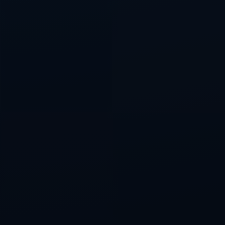
无法顺利推进。
的第四个进球，进一步证明了曼城攻击线的全面性。