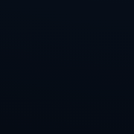
### **深度分析：多点开花的曼城为何难以被击败**
曼城的成功并非偶然。先从本场比赛分析，不难发现他们的
1. **中场掌控力强大**：伯恩茅斯的反击计划经常被
2. **锋线多点开花**：除了**福登和哈兰德**的出
这种“传控+压迫”的打法，确保了曼城在面对不同类型的球
---