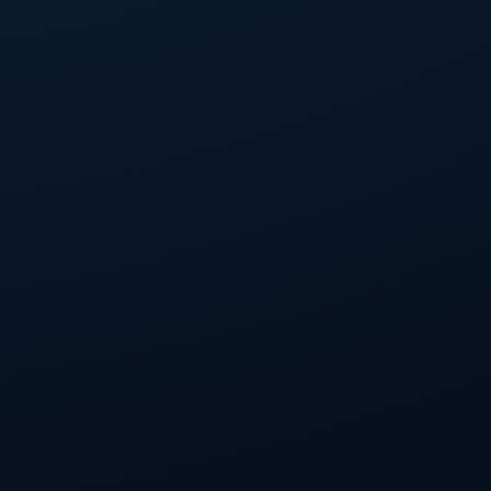
的高效表現，無論是籃下強攻得手還是穩定的中距離投籃，為
命一擊、保護籃板球以及對禁區的控制，這些都是湖人在比賽
20年聯手奪冠後，這對搭檔的化學反應已經成為聯盟的典範案
我們，這是一位真正值得信賴的球員。他的每一次得分都是對
友。
獻至少2次關鍵得分。他還在多場高強度比賽中上演制勝封蓋