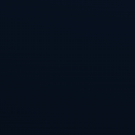
例如，2023年賽季初的一場比賽中，對陣一個防守極為
了他作為“終結者”的價值。
### **不僅是關鍵時刻，更是球隊核心運轉的基石**
值得注意的是，濃眉的強大，不僅僅局限於關鍵時刻的英雄
更加流暢。而這樣的全能型內線，在當今NBA已屬稀缺，
### **詹姆斯+濃眉：王朝夢的鋪墊**
湖人隊近年來的建隊方向，無疑是以詹姆斯和濃眉為核心來
穩定發揮，這對組合絕對不容小覷。
濃眉在關鍵時刻的得分能力和詹姆斯對他的信任，已經成為
不僅僅是個數字，而是一場場勝利背後的無聲力量。
---
**關鍵詞**: 濃眉、詹姆斯、關鍵時刻、湖人隊、進球、重