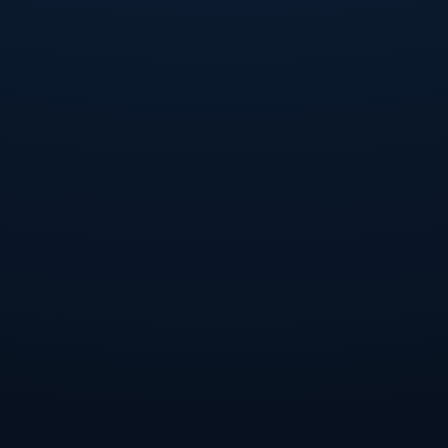
，雙方比分相當接近。在這種情況下，每一個回合都至關重要。而濃眉
濃眉“極具領袖氣質”，並直言濃眉的穩定發揮讓隊友們更加自信。
能在關鍵時刻挺身而出，他在防守端的表現同樣令人嘆為觀止。阻擋對手致
關鍵時刻成為比賽的“定海神針”。
不諱。他曾多次提到，能與濃眉合作是一種“特別的幸福”。特別是在20
只是天賦，更是責任感的體現。她（安東尼·戴維斯）的投籃和防守告訴
難看出，濃眉已經不僅僅是隊友，而是他在賽場上一位值得完全依賴的戰
內，當比賽分差在5分以內時，他的投籃命中率高達56%，並且每場平均貢