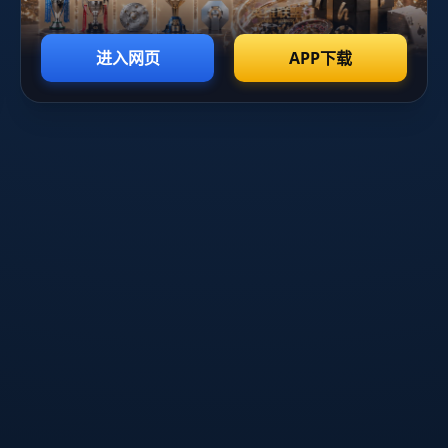
公司简介
产品中心
新闻资讯
行业资讯
公司动态
姆斯稱贊濃眉關鍵時刻的進球 對球隊的重要性不言而
发布时间：2026-08-07T14:30:38+08:00
**
場比賽的走向，甚至影響到球隊整個賽季的命運。而近日，湖人隊當家球星
人隊的重要性已經成為不爭的事實。作為球隊內外線無縫連接的核心人