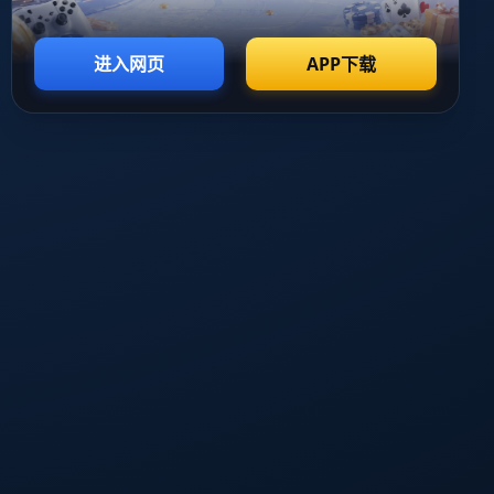
联系我们
喻.
勒布朗·詹姆斯對隊友安東尼·戴維斯（濃眉）在關鍵時刻的
物，濃眉的關鍵表現不僅彰顯了個人實力，更凸顯了他對球隊