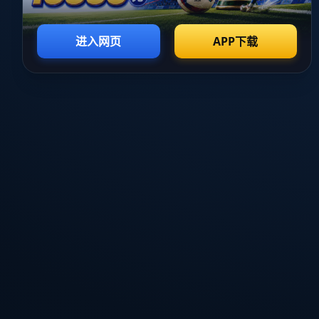
网站首页
**西班牙人足球俱乐部介绍**
在世界足坛的五光十色中，西班牙人足球俱乐部（RCD E
的俱乐部，探索其如何在竞争激烈的西甲联赛中书写自己的
### **历史回顾：一段跨越百年的征程**