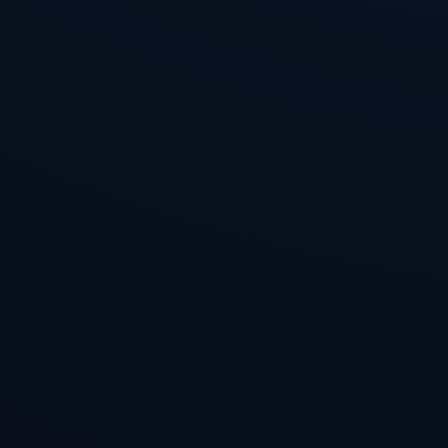
西班牙人足球俱乐部成立于1900年，位于加泰罗尼亚地区
心的比赛时刻。值得一提的是，西班牙人在1929年首届西
### **球队文化：加泰罗尼亚骄傲**
作为巴塞罗那地区的另一支代表性球队，西班牙人足球俱乐
的发展做出贡献。此外，俱乐部以其坚韧不拔的比赛风格和
### **辉煌战绩与经典对决**
在欧洲赛场上，西班牙人俱乐部的表现同样值得称道。他们曾
在国内杯赛中，西班牙人四次捧得国王杯冠军，其中在**200
### **青训与未来之星**
西班牙人足球俱乐部以其稳健的青训系统闻名，许多出色的
**西班牙足球青训体系的中流砥柱**。