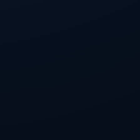
直在西甲和西乙联赛间徘徊，但这并未阻挡其为球迷带来激动人
乐部不同，西班牙人始终坚持培养本土优秀球员，为地区足球
败战绩进入决赛，虽最终惜败，但为俱乐部增添了重要的一页。
训提升整体实力，不仅为一线队输送人才，也将自己铸就成为