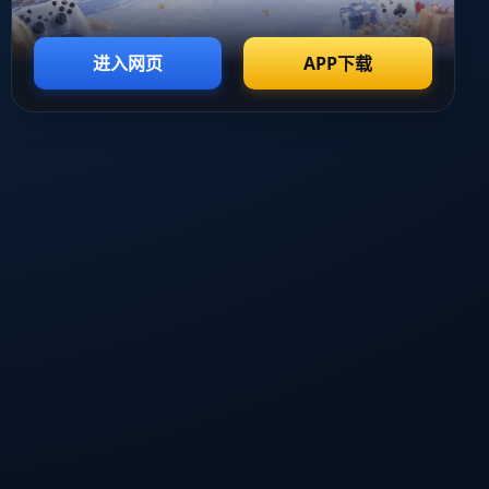
联系我们
吸引着无数足球爱好者。本文将深度解析这一拥有超过百年历史