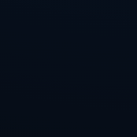
然而，葡萄牙隊並未因此氣餒。這支球隊始終堅持自己的戰
**絕殺**對手。他的每一次出腳都充滿了力量與精度，讓
葡萄牙在這場比賽中不僅依賴迪亞斯的天賦，更體現了他們
克羅地亞難以適應。葡萄牙的教練團隊根據場上局勢做出的
如果我們深入分析這場比賽，**葡萄牙的成功並非僥倖*
核心球員的個人發揮。克羅地亞雖然在數次進攻中佔據優勢，
這場比賽的結果再次提醒我們，在足球比賽中，**進攻與
球員的表現，更有賴於其整體戰術的穩健性與靈活性。
在未來的比賽中，兩支球隊都需要更加完善自己的技戰術，