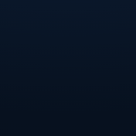
球隊先下一城。他以靈活的跑位和果敢的射門，擊破了葡萄牙防線，為整場
來的積極影響不可小覷。而這一破門也再次證明瞭他對球場節奏的把控能