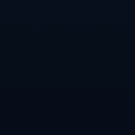
術，不斷尋找反擊的機會。**迪亞斯挺身而出，成為了葡萄牙的英雄**
克羅地亞的防守徒勞無功。
的**戰略靈活性**。在面對克羅地亞的壓迫式進攻時，葡萄牙通過中場
快速調整，無疑是球隊取勝的關鍵。
*。從數據統計來看，葡萄牙的中場控制力與反擊效率都要優於克羅地亞。他
但無法有效取得進球，這也反映出他們在**攻防轉換**中的短板。
防守同樣重要**。雖然克羅地亞擁有科瓦契奇這樣的出色球員，但在整體
以應對日益激烈的國際賽場挑戰。無論如何，這場克羅地亞對陣葡萄牙的