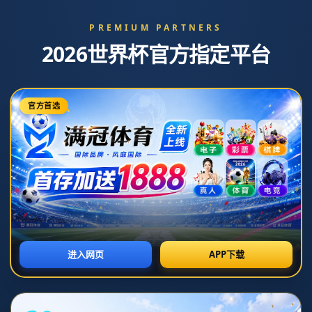
新闻中心
2022-2023賽季澳大利亞足球超級聯賽積分