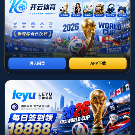
榜.
发布时间：2026-08-09T14:30:38+08:00
**2022-2023賽季澳大利亞足球超級聯賽積分榜：深入
剖析**
2022-2023赛季的澳大利亚足球超级联赛，不仅为观众
带来了无与伦比的比赛体验，也让澳大利亚足球的全新
格局得以展现。在这个赛季中，球队们不仅竞争激烈，
许多意想不到的变化和亮点也不断涌现。本文将对这一
赛季的关键**积分榜**进行深入分析，揭示其中的趋势
与亮点。
**1. 赛季概况：竞争加剧**
2022-2023赛季的澳大利亚足球超级联赛球队比往年显