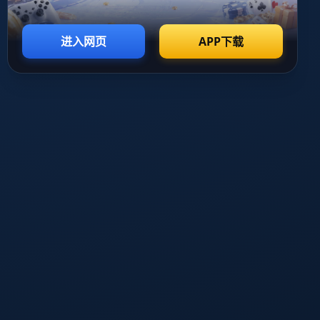
联系我们
完全无看点”。面对这样的局面，我们或许需要更深入地探讨