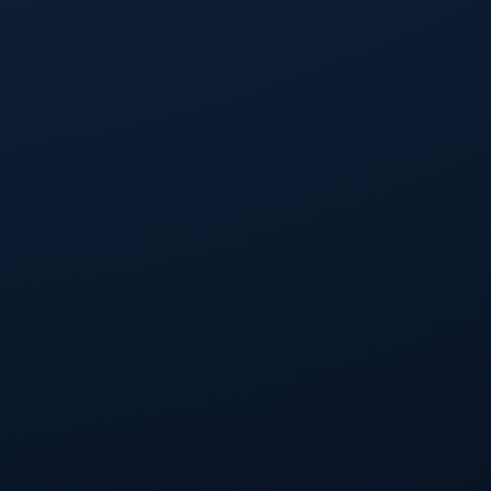
采取了较为保守的战术。过于防守的布阵，使得场上缺乏令观
战术显得更加合理。这虽然是确保不失的策略，却常常牺牲比
或许是心理压力，或天气场地等外部条件影响了球员的发挥。
，许多案例显示，心理咨询和团队激励常常能有效提升球队士
判罚过多而显得苛刻，频繁的哨声可能导致比赛节奏断裂，阻
发挥。