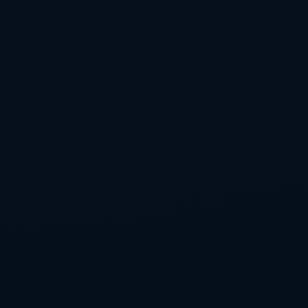
与实际比赛的沉闷产生强烈反差，使得比赛显得乏味。观众热
有戏剧性的瞬间或进球，这就是足球魅力的一部分。因此，如