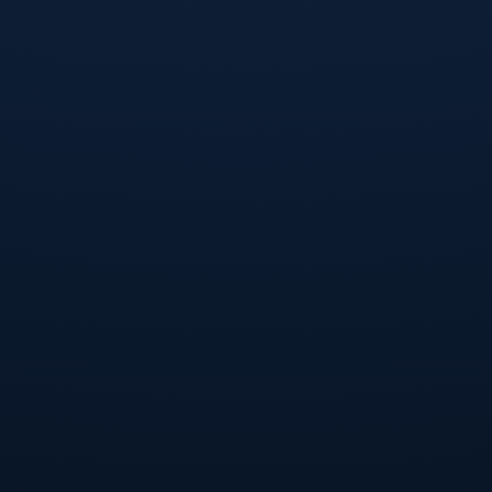
常能决定比赛的走向。在青岛海牛对河南过家家的这场比赛中，双方可能都
节奏感和攻击力。**
状况有关。当球队面临伤病困扰或者关键球员缺席时，以保平为目的的
中尤为常见，**他们更愿避免失误而非积极进攻**。
岛海牛和河南过家家在这场赛事中球员似乎没有**发挥出应有水平**，
因为压力表现失常，以致在比赛中缺乏应有的自信心和侵略性。多年来
中断**，甚至气候条件等，都可能对比赛节奏造成影响。例如，如果裁判
状态与表现能力。雨天或极端高温天气都能影响到球员的体能表现和技术