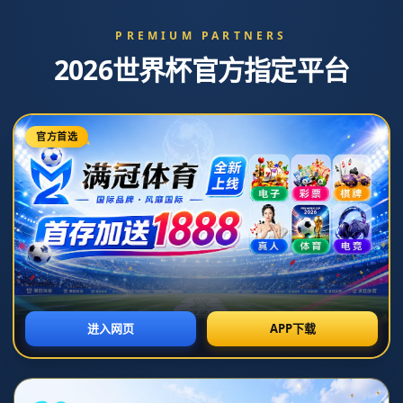
新闻中心
前阿森納後衛：曼聯問題出在中場，馬奎