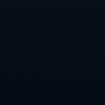
過去幾個賽季中，曼聯在轉會市場上大筆投資於中場。
然而，這些新援未能完全融入球隊戰術體系。他們不是
缺乏能力，而是彼此之間缺乏配合默契。中場對於控
球、攔截、傳球的要求非常高，一旦出現失誤，將直接
反映在戰術效果上。