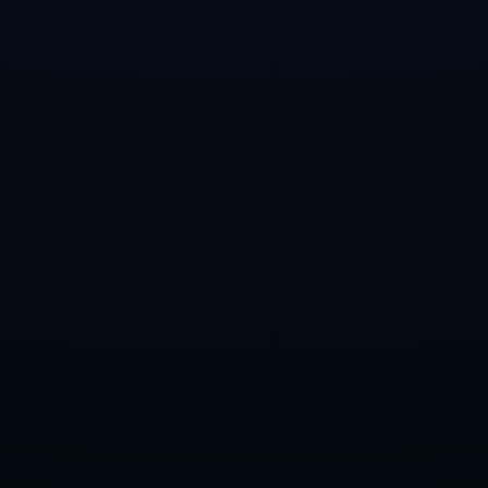
為解決這一問題，前阿森納後衛建議，曼聯應思考如何
讓中場更具侵略性與創造性，或許需要引入一位強硬的
後腰來鞏固防線，增加球隊的輪換深度，從而緩解現有
球員的疲憊。
在媒體、球迷眼中，馬奎爾最為直觀地承擔了外界的苛
責。然而，在專業領域中，我們應從更系統、全面的角
度去分析問題，攻克中場這一軟肋，才是曼聯重返巔峰
的關鍵之舉。**從這個角度來看，馬奎爾並非身陷問題
的唯一人物——他只是那看似孤立無援的守護者。**