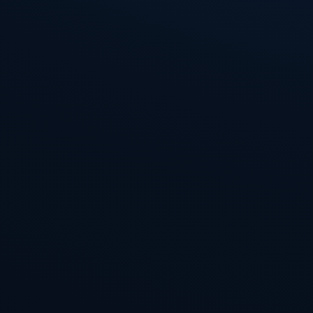
比利时是世界杯历史的见证者之一。**自第一届世界杯（1
但比利时却毅然参赛。虽然早期的比利时队表现并不突出，
1934年和1938年的世界杯，比利时依旧坚持参赛。然
### **二、中断与复兴：比利时队的世界杯征途重启**
二战后，世界杯如同浴火重生的凤凰重回国际舞台。195
的一段“沉寂期”。
直到1970年，比利时时隔16年再次站上世界杯的舞台
1982年，当时他们首次从小组出线，并在1986年世界杯
届比赛的“黑马”。
### **三、现代比利时的黄金一代：从不屈到辉煌**