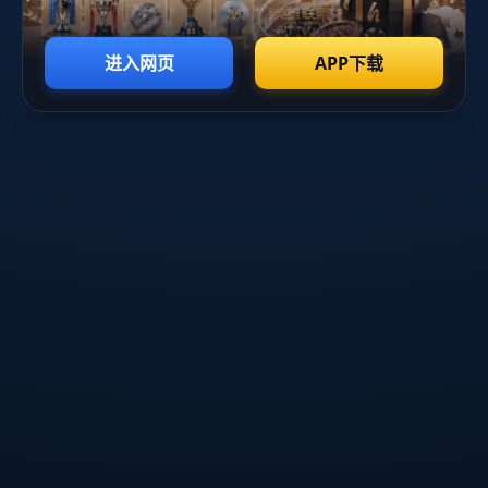
公司简介
产品中心
新闻资讯
行业资讯
公司动态
比利時國家隊世界杯參賽次數.
发布时间：2026-08-07T14:30:38+08:00
和高效的战术风格闻名。作为欧洲传统强队之一，比利时的“红魔”在世界杯
比利时国家队世界杯参赛次数及其表现，我们不仅能更全面地欣赏这支传