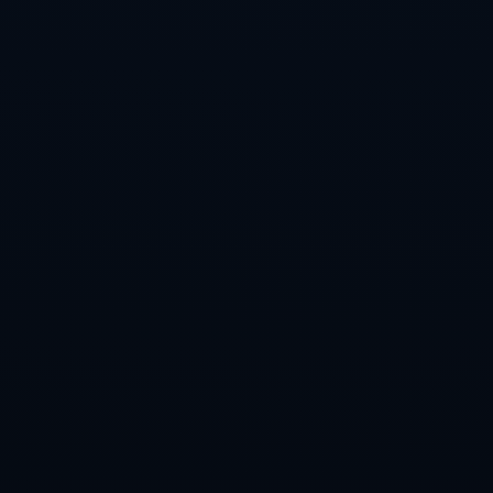
球能夠為歐洲流浪的球星提供一個**舒適而充滿挑戰的
環境**。
J羅此次選擇加盟聖保羅隊，也許正是希望在一個對技
術更加友好的聯賽中重新煥發光芒，甚至有望帶隊爭奪
巴甲冠軍。
---