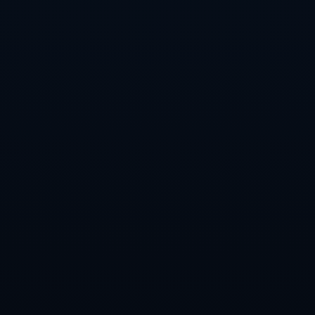
**整合资源，锁定目标**
关于被清洗球员名单，传闻包括了一些长期效力且状态
下滑的球员。**切尔西的这一转会策略，主要目标是优
化现有资源，锁定关键球员**，当下即有效益，长远更
有保障。在现代足球商业化的今天，运动员的价值并不
能简单厘定于球场表现，各种因素如广告、人气、甚至
品牌效应，相互作用下共同决定了球队决定。
切尔西此番动作不仅是在为哈兰德与赖斯扫清道路，也