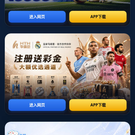
---
### 一位足球先驅的夢想與堅持
*亨利·德勞內*是法國人，其對足球事業的熱情和影響
力讓他成為體育史上一顆閃耀的明星。早在1927年，德
勞內便提出構想，希望能設立一項涵蓋歐洲全部國家的
頂級足球賽事。這一想法在當時堪稱大膽且具有遠見。
雖然遭遇了各種阻力，但德勞內始終堅信，國際足球交
流是促進歐洲團結的重要途徑。1954年，他與瑞士的奧
托·里克（另位體育奠基人）共同發起成立了歐洲足聯
（UEFA），這標誌著歐洲足球管理進入了一個全新時
代。
憾然的是，德勞內未能親見自己倡導的賽事真正落地。
他於1955年去世，而他夢想中的歐洲足球錦標賽直到