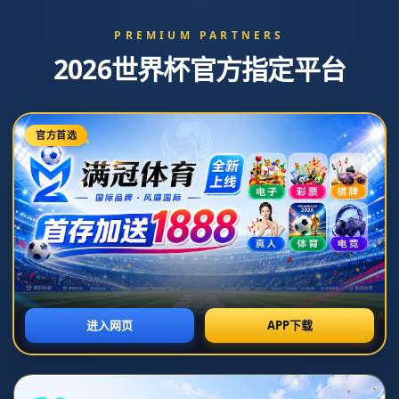
新闻中心
歐洲杯獎杯 為紀念歐足聯首任秘書長而命