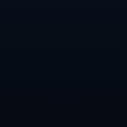
负，本场比赛暴露了蓝军在攻防转换中的不足。虽然**
维尔纳**和**亚伯拉罕**在锋线倍受期待，但本场他们
的发挥频频受到对方防线压制。同时，切尔西的中后场
在面对对方反击时展现出了不够紧密的协作，如何解决
这些问题将是主教练**兰帕德**需要面对的重要课题。
**四、中游球队的亮眼表现：西汉姆联胜利在望**
本轮比赛中，*西汉姆联*以2:1战胜*利兹联*，展示了
他们在本赛季中游争锋的决心。**鲍恩**和**瑟切克**
的进球证明了球队目前状态的火热。*西汉姆*主教练**
莫耶斯**的战术布置得当，特别是在定位球环节抓住了
对手防守松懈的机会，这为球队锁定胜局提供了保障。
**结语：球队战略与球员表现并重**
*20-21赛季英超联赛第13轮*的比赛精彩纷呈，给球迷