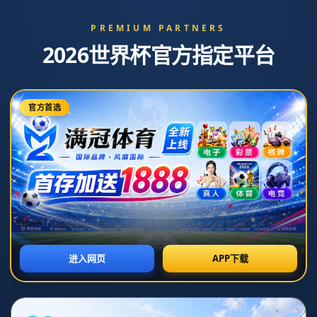
新闻中心
20-21賽季英超聯賽第13輪比賽集錦.