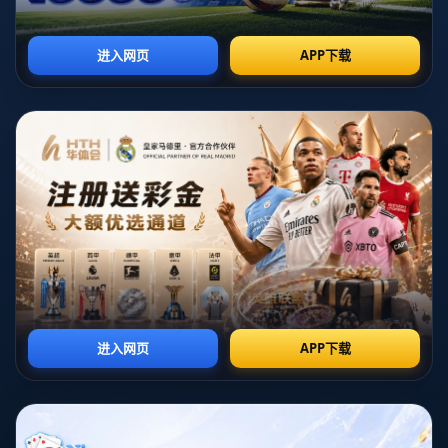
**比賽前瞻：阿森納的戰術佈局**
從比賽一開始，阿森納就展現出了其獨特的戰術佈局。
主教練米克爾·阿爾特塔選擇了一種靈活的4-2-3-1陣
型，旨在加強中場控制，並利用兩翼球員的速度來衝擊
萊斯特城的防線。*佩佩*和威廉是阿森納在兩翼的主要
威脅，他們的速度和技術特點讓對手難以捉摸。而在中
場，由沙卡和埃爾內尼組成的雙後腰組合則提供了穩定
的防守屏障。