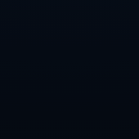
恩凱迪亞在這場比賽中的表現讓人印象深刻，他的速度
和終結能力得到了完美展現。在阿森納目前的陣容中，
他的靈活性和反應速度使他成為多場比賽的關鍵點。
**分析：阿森納的潛在威脅**
這場比賽不僅展示了阿森納的進攻能力，也顯示出他們
在防守端的成長。在面對萊斯特城這樣的強隊時，阿森
納展現出了出色的組織能力和戰術執行力。尤其是*佩