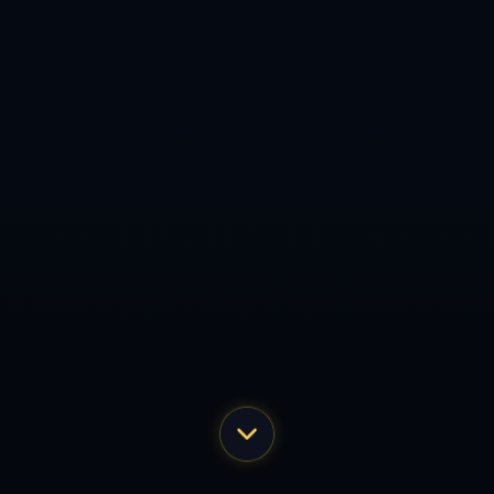
佩*和*恩凱迪亞*這兩位球員，他們的表現不僅為球隊
帶來了勝利，還為球隊的未來注入了信心。
儘管賽季才剛剛開始，但透過這場比賽，阿森納已經向
其他英超勁旅發出了明確的信號。他們的不斷進步再加
上**關鍵球員**令人矚目的表現，標誌著他們在本賽季
具備了挑戰任何對手的實力。這不僅讓阿森納的球迷們
充滿期望，也為整個聯賽增添了不少看點和期待。
上一篇：馬競中場勒馬爾跟腱斷裂！或將賽季報銷！.
下一篇：中國足球協會發出2024年全國青少年冬訓集結號！.
{Copyright 2024
天博(中国)体育官方网站-顶级足球篮球赛
事平台
All Rights by
天博体育娱乐