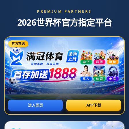
新闻中心
聯賽杯第3輪萊斯特城0-2阿森納 佩佩造烏