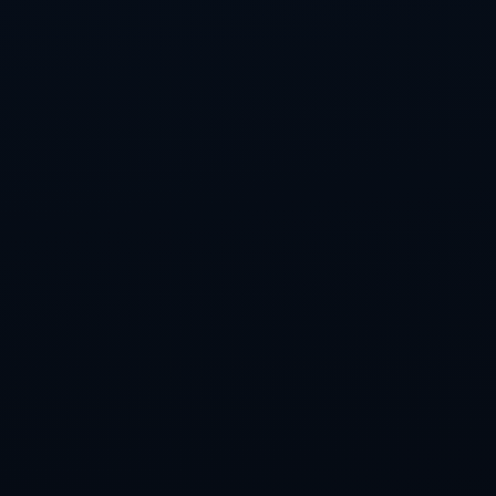
，强化自己的优势。**这种不懈的努力精神**，是他在关
，更在于他始终如一的职业态度和无私的团队精神。因此，对
从保罗身上学到如何在关键时刻创造有利局势的宝贵经验。
也正是每一个追逐梦想的人所应当学习的。让我们向这样一位