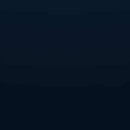
力**和对比赛的洞察力在紧张时刻显得尤为突出。比如在一次全明星赛中
利。这样的例子不胜枚举，他的杰出表现非但没有自满，反而成了他不断
能力**。他在场上无疑是一个不可或缺的存在，不仅能够自己创造机会，
他都能在团队中发挥关键作用。正是这样的团队精神，使得保罗在关键时