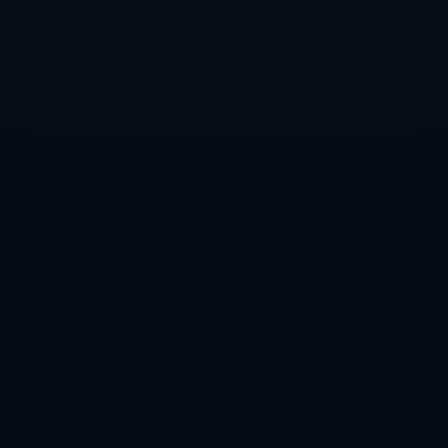
毫無疑問，哈德利從曼聯這樣的世界級豪門轉會到烏德
勒支，心理上需要適應的地方也不少。在英國，他所面
對的是大批頂級球星的競爭，而前往荷甲後，他需要從
零開始證明自己的價值，並努力適應新的文化、語言與
足球風格。荷甲雖然不像英超那樣充滿巨星效應，但比
賽場次多、節奏快，年輕球員能獲得大量的實戰經驗，
這或許正是哈德利所需要的。
這次轉會的故事，無疑為球迷提問一個有趣的話題：
**“球員的成功更依賴於豪門背景，還是穩定的出場機
會？”** 哈德利的決定或將是這一話題的一個例證。
---
**關鍵詞:** 曼聯後衛哈德利，荷甲俱樂部烏德勒支，
哈德利荷甲，曼聯轉會，烏德勒支防線