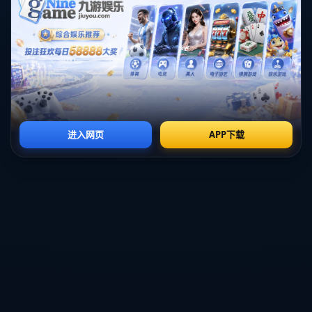
**廣州城的勝利秘訣：**廣州城在本場比賽中，巧妙地
排兵布陣，將U23球員的活力與經驗豐富的主力相結
合，形成了一個強有力的陣容。尤其是在下半場，比賽
進入膠著狀態時，廣州城果斷更換U23球員，讓場上局
勢瞬間逆轉，最終以微弱優勢取得勝利。這種靈活的戰
術運用，讓他們成功地將政策轉化為直接的競爭優勢。
**成都蓉城連戰未捷的困境：**與之相比，成都蓉城的