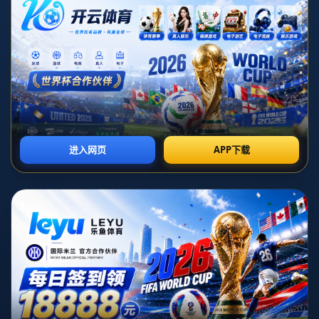
一未有勝績球隊.
发布时间：2026-08-08T14:30:34+08:00
**U23事件助力廣州城獲得3分，成都蓉城連戰未捷的背
後原因**
在中國足球聯賽中，不乏令人矚目的比賽與事件，而最