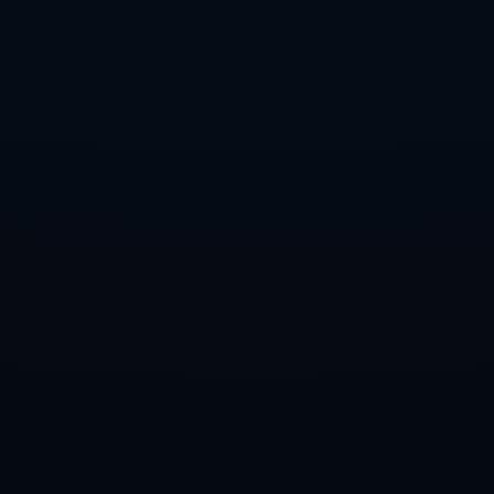
**結論：**U23事件反映了聯賽中球隊適應政策的能
力，廣州城的成功顯示出年輕球員的力量不可小覷，而
成都蓉城則需在未來做出更多的調整和努力。理解和運
用政策的靈活性，將成為每支球隊在聯賽中生存的關
鍵。這場別開生面的對決，為我們提供了對未來比賽新
的思考。