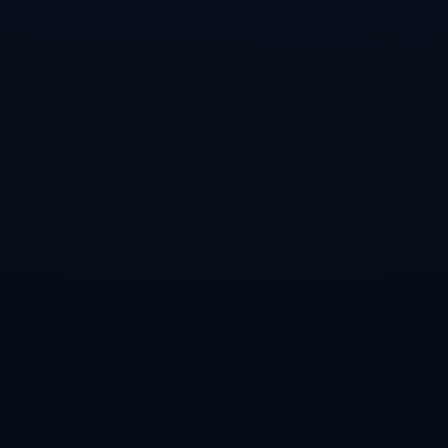
全场比赛，哈兰德多次利用跑位吸引防守球员，这在一
定程度上给队友创造了插上的机会。即使没有射门，他
依然是曼城战术体系中关键的一环。另一方面，哈兰德
在比赛中尝试回撤接球并争取制造威胁，也反映了他个
人**不断寻求突破困境的积极心态**。
---
### 曼城表现为何失色？反思的必要性
当然，曼城的整体表现也需要被检讨。本赛季以来瓜迪
奥拉的球队在进攻端稍显“依赖核心球员”。随着德布劳
内因伤缺阵，曼城的中场创造力明显下降。这也让对手
有了更多专注于防守哈兰德的机会。**如果没有有效解
决“输送链被切断”的问题，曼城将可能在更多比赛中重
蹈覆辙。**