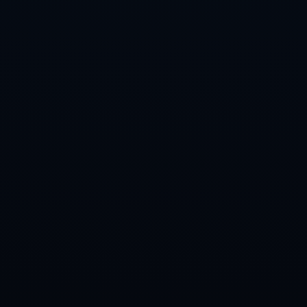
### 阿森纳的胜利为英超提供了新的模板？
对于其他英超球队来说，阿森纳的成功经验无疑值得借
鉴。他们的密集防守加上有效的中场压迫，是对抗曼城
战术体系的一次范例。如果说上赛季曼城是碾压级别的
存在，那么本场比赛或许表明，只要找到合适的应对策
略，他们也并非不可战胜。
总而言之，**哈兰德被零封的这场比赛不仅只是数据的
冷冰冰记录，也折射出了更深层次的战术博弈趋势**。
对于曼城和阿森纳来说，这场较量的意义远远超出了单
纯的胜负。