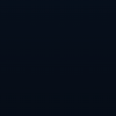
提到门吉的崛起，就不得不提到曼联的青训体系。曼联
长期以来注重本土年轻球员的培养，为这些年轻人提供
了从场上技术到心理素质的一系列指导。正是这种系统
化的培训以及比赛经验的积累，使得门吉能够在18岁时
便获得一线队的关注，并即将得到与球队核心球员搭档
的机会。
**案例分析：曼联青训对比其他豪门**
相比之下，其他英超豪门似乎更倾向于通过直接引进成
名球星来快速提升球队竞争力。而*曼联*的青训策略尽
管费时费力，却在长远发展中取得了优异成效。比如切
尔西的芒特（Mason Mount）与曼城的福登（Phil
Foden），均是在青训体系中成长起来的优秀球员，这
也验证了青训的长期价值。