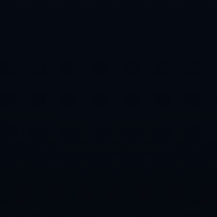
总而言之，门吉与马奎尔的搭档，不仅展现了曼联对新
生代力量的充分信任，也印证了青训体系在现代足球中
的不可替代性。期待这对新老搭档在未来的比赛中磨合
出更强大的化学反应，为曼联带来更多荣耀。