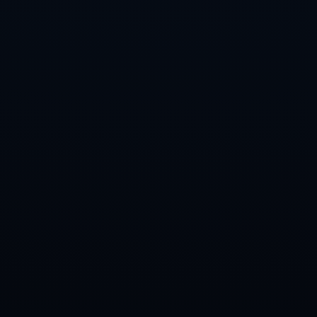
也显示了对实力提升的迫切渴望。这是切尔西面向未来
的重要一步，可能将AI在英超乃至欧冠赛场掀起新的蓝
色风暴。
上一篇：阿森納角球戰術暗藏玄機 兩項數據冠絕英超！ 領跑英超並非偶然！.
下一篇：利拉德稱贊小安德烈-傑克遜的防守 優異正負值+18卻未得分.