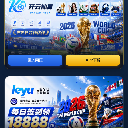
发布时间：2026-08-07T14:30:38+08:00
**切尔西甩卖9人筹款签哈兰德桑乔：蓝军的雄心**
近年来，欧洲足坛的转会市场愈发火热，各大豪门为了
争夺顶级球员而掀起一波又一波的竞购热潮。切尔西，
这支英超传统劲旅，近来一直活跃于转会市场，希望通
过**甩卖9人**的策略筹集足够的资金，以便在今夏备
受瞩目的转会窗口中签下德甲双星：哈兰德和桑乔。