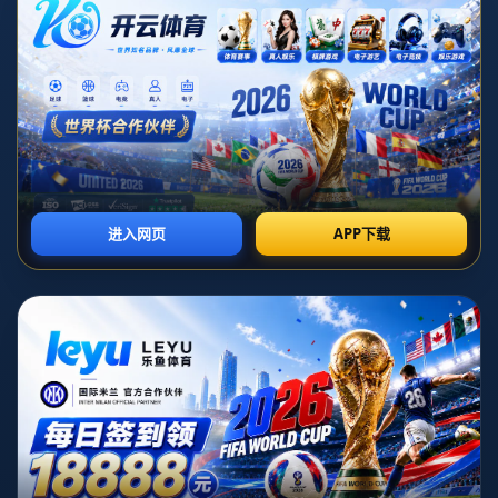
打入兩粒烏龍球！.
发布时间：2026-08-09T14:30:38+08:00
# 曼聯刷新英格蘭球隊歐戰紀錄：單場比賽打入兩粒烏
龍球！
在足球世界裡，紀錄無時無刻都在被刷新。然而，有些
紀錄卻是球迷們情願不去提及的。最近，**曼聯**在一
場歐戰中以極具戲劇性的方式成為焦點，他們在比賽中
「獨創」了刷新紀錄的尷尬壯舉——單場比賽打入兩粒
**烏龍球**！這一事件不僅讓曼聯以近乎滑稽的方式進
入歷史，更引發了外界對球隊現況與防守穩定性的廣泛
討論。