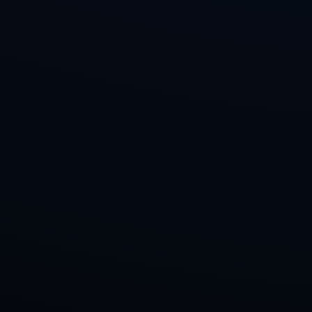
历史上已有不少球员通过巧妙运用公关策略，成功实现转会
避免了与原俱乐部的矛盾，也提升了自身品牌价值。**对于
**社会媒体及球迷的反应**
现代社交媒体的爆炸性发展使得球迷和公众的声音在很大程
来说，如何利用新招募的公关力量来疏导这些声音，争取更
综上所述，**哈里·凱恩此次拒绝参加欧洲会杯并聘请新
英超联赛，这或将是一个引起持续关注的重要事件。
上一篇：英聯杯第三回合利物浦點球3-2德比郡 五輪點球戰凱
下一篇：韓國主教練保羅·本托宣布離職！.