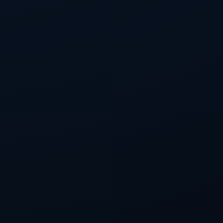
恩对曼城的向往并不只是因为它能让他获得更多比赛胜利，而
入黄金期，这时候转投一个拥有明确夺冠目标的俱乐部显得至
缺的。**哈里·凱恩通过聘请新的公关团队不仅是在为潜在
能有效处理媒体的质疑和压力。