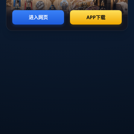
行业资讯
公司动态
凱恩拒接參加歐會杯 為轉會曼城聘請新公關.
发布时间：2026-08-07T14:30:38+08:00
转会市场上的热门话题。他在托特纳姆热刺的成就已是有目共睹，但关于
队，这一系列动作似乎预示着他心中所向往的新征程。
专家来说，可能是震惊的。**但深入分析，这一举措其实充满策略性**
在寻求新挑战、新环境的决心。选择退出不仅降低了受伤的风险，更使他