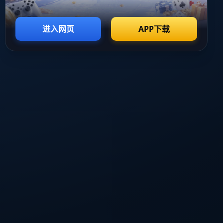
他可能转会至曼城的消息最近又一次成为了焦点。**凱恩选
。对于一名球员而言，欧洲会杯是一个展示自我、为俱乐部争
在转会谈判中拥有更多的主动权。