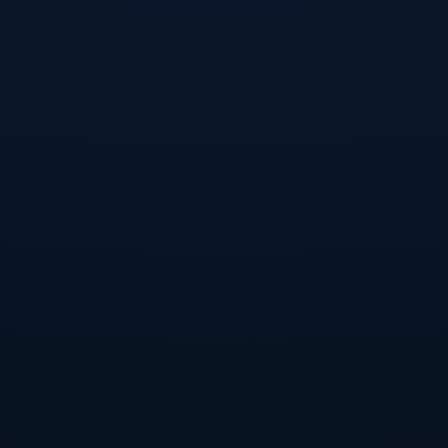
体的标题再度冷峻起来。“逆风时才看得清方向。”这是
他在那段时间里在社交平台上唯一发过的一句话，也预
示着他不会被短暂的低迷所击倒。
真正让他从质疑声中“二次逆袭”的，是那场被球迷称为
“弗拉格之夜”的强强对话。在面对联盟顶级防守球队
时，他承担了比以往更多的球权和责任。整场比赛，他
不断在进攻端做出正确判断：挡拆后合理分球、弱侧空
切果断终结、面对包夹时冷静把球转移。末节最后两分
钟，他先是在外线用一个后撤步三分将比分反超，接着
又在防守端封盖了对手的上篮，最后一攻中顶住身体对
抗完成高难度抛投。全场32分、8个篮板、6次助攻、3
次抢断和2记封盖的数据，让他第一次以绝对核心的姿
态站上了赛后采访席。现场解说员在比赛结束时激动感
叹：“这不是一个在扮演英雄的人，而是一个真正成为