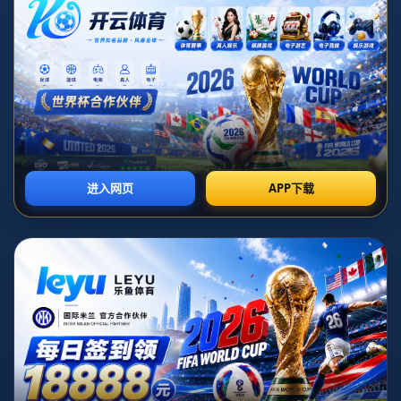
发布时间：2026-08-06T14:30:34+08:00
在这个充满起伏与惊喜的赛季里，弗拉格的名字，正以
一种不可阻挡的速度闯入公众视野。从被质疑的“天赋
或许被高估的新秀”，到如今用一场又一场比赛证明自
己的球队核心，他的逆袭成长之旅，不仅改写了个人命
运，也成为本赛季最热血的体育故事之一。
故事的起点并不耀眼。赛季初，弗拉格在球队中的定位
更像是一个“功能型球员”：有限的出场时间、固定的战
术角色、谨慎的攻防选择，他被要求做的是“不犯错”，
而不是“改变比赛”。面对媒体，他的名字常常出现在
“需要适应节奏”“还在磨合状态”等温吞的描述中。尤其
是在首月场均得分徘徊在个位数、投篮命中率一度跌到
40%以下的背景下，外界对于他休赛期高调加盟所引发