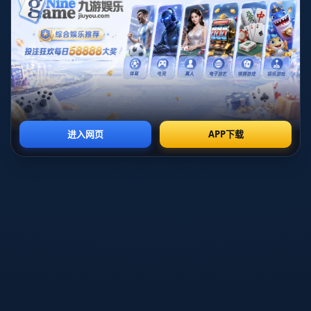
从那场比赛之后，弗拉格的表现像是被按下了“加速
键”。数据层面，他的场均得分爬升到17分以上，三分
命中率突破38%，场均助攻、篮板也稳步提升。更重要
的是，他在关键时刻的决断能力与心理强度有了质的飞
跃。多场比赛里，当比分胶着、时间所剩无几时，战术
板上的终结点从最初的老将名字，悄然变成了“弗拉
格”。教练的信任、队友的眼神、对手的防守重心，都
在悄悄说明一个事实：这已经不再是一名“等待被开发”
的新援，而是一位可以真正影响比赛走向的球员。
这种变化，离不开他在训练场上的“较真”。据球队工作
人员透露，弗拉格几乎把训练馆当成了自己的“第二个
家”。常规团队训练结束后，他会留下加练投篮，从底
角到45度位，从三分线到中距离，每个点位都要投够一