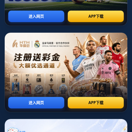
的期待开始转向怀疑，甚至有人直言：“他也许只是一
个被放大了的潜力股。”
转折点出现在一次并不起眼的客场之旅。那是一场连败
阴影下的关键战，主教练临时调整轮换，将弗拉格提前
放上首发。比赛开局，他依旧略显紧张，前两次出手都
偏出篮筐，可从第二节开始，弗拉格仿佛找到了久违的
节奏：中距离急停命中、底角三分手起刀落、快下中的
暴扣点燃替补席情绪。那一夜，他拿下赛季新高的24
分，还贡献了7个篮板和4次助攻，成为球队终结连败的
关键人物。赛后，当被问到心态变化时，他只说了一
句：“如果你总盯着失误，你就永远看不到下一次机
会。”这句略显青涩的话，恰恰是他整个成长旅程的注
脚。