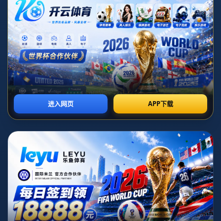
行侠
发布时间：2026-08-07T14:30:38+08:00
爱德华兹与欧文的对决 打开了一扇关于成长与担当的窗
口
当数据定格在爱德华兹26分、欧文39分，森林狼击败独
行侠的终场哨声响起时，这不仅是一场常规赛的简单结
局，更像是一场关于新生代核心与经验老将之间的深度
对话。一边是状态炙热、手感滚烫的凯里欧文，用39分
展现了自己依旧顶级的个人攻击火力；另一边则是逐渐
走向联盟舞台中央的安东尼爱德华兹，他只拿了26分，
却在攻防两端、在关键时间段，用更接近“球队领袖”的
方式主宰了比赛的方向。这场森林狼击败独行侠的较
量，把球队构架、球星角色以及赢球方式这些隐藏在比