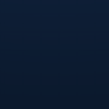
如果只盯着数据面板，欧文39分力压爱德华兹26分似乎
是一个显而易见的事实，但篮球从来不是简单的加减
法。欧文依靠个人技术与经验，在一对一中频频打出高
难度得分，连续的中距离急停、变向后的后仰、三分线
外的果断出手，使得独行侠在比赛中屡屡依靠他续命。
从单点爆破的角度看，欧文的存在感无疑更耀眼。然而
比赛的整体走势却告诉我们，爱德华兹26分的价值，并
不逊色于欧文的39分，甚至在某些关键维度上更具决定
性。爱德华兹在节奏控制、防守投入、与队友的互动以
及关键回合的选择中，展现出一种正在成熟中的判断
力，这恰恰是“球星”和“领袖”的细微差别所在。
爱德华兹26分 为什么更像是一种“团队胜利的注解”