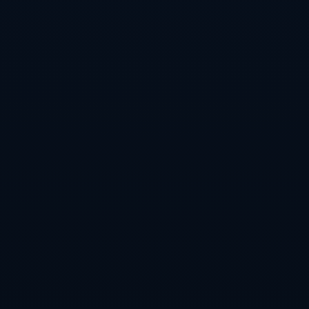
心寻找机会来回应，这让森林狼避免了和独行侠陷入无
谓的对攻拉锯战。用更完整的团队结构和更合理的比赛
策略，去对冲对方球星的高分爆发，是森林狼能够赢球
的关键。
从个人英雄主义到团队篮球 森林狼与独行侠的分水岭
爱德华兹26分力压欧文39分的深层意义，在于它折射出
两支球队截然不同的篮球哲学。独行侠在很大程度上仍
然依靠个人英雄主义来撕开防线，球队在核心球员之外
缺少足够稳定的三号四号得分点，这使得一旦对方有针
对性的防守部署，比赛就容易陷入“核心分高但球队落
后”的尴尬局面。森林狼则在逐步形成以爱德华兹为轴
心、辅以多点开花的团队篮球。当爱德华兹可以接受自
己并非每一晚都要拿下全场最高分时，他反而更接近真