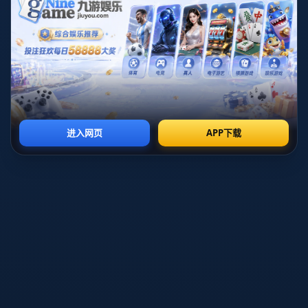
得分对比背后的含义 并不只是数字游戏