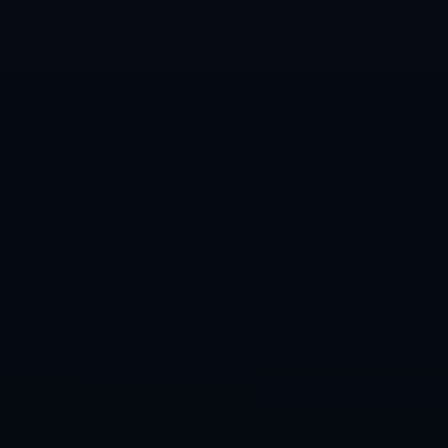
星身边搭建更合理体系”的现实课程。单场比赛中，欧
文可以用39分撑起球队颜面，但想要在更长赛季周期内
保持竞争力，就必须让更多队友融入进攻，让战术板上
的选择不再单一。当一支球队赢球方式过度依赖少数球
星时，任何一次状态起伏或防守针对，都会被无限放
大。森林狼击败独行侠的过程提醒所有球队 一个时代正
在从“个人闪光”转向“整体发力” 而爱德华兹与欧文的这
次交锋 正是这个转折中的生动注解