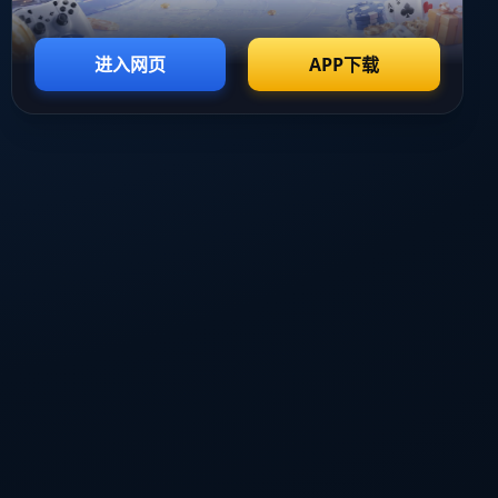
败颓势另一场则是魔术狂胜篮网、强势豪取五连胜这些结果不
赖单打、关键回合执行力不足、替补火力时有时无而防守端在
是面对一支拥有多名明星球员、攻防兼备的西部劲旅时这场胜
球员的发挥而忽视了整体性的推进一旦核心被限制进攻就容易
与空位机会当外线投篮逐渐找到节奏当内外线形成联动时那种