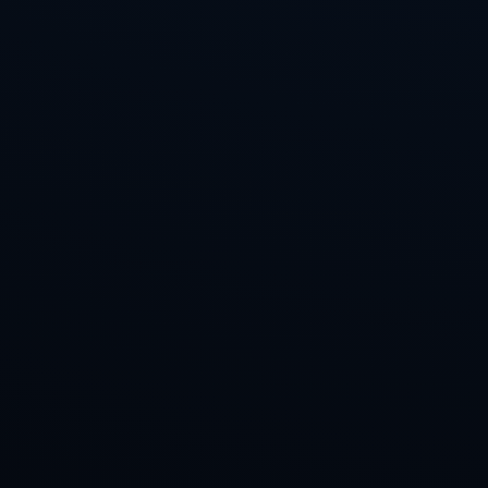
共同反映了一个规律在漫长的常规赛中球队很难保持全程稳
我要求森林狼用一场艰难的胜利终结了阴霾魔术则用一场酣
从案例角度来看可以将森林狼与魔术在这一阶段的表现视为
续坚持原有的进攻模式而不在防守端提高强度那么哪怕偶尔
程的重塑这意味着球队不再把输赢简单归结为手感好坏而是
而魔术的案例则更像是给所有重建或半重建球队的一份参考
赛中这种体系优势被放大到了极致当篮网在比分落后时试图
和对团队原则的坚持让他们的五连胜不仅仅是结果层面的惊
站在更宏观的角度森林狼与魔术近期的轨迹还提醒我们一个
是一段悄然延续的连胜森林狼力克快船止4连败的那一夜也
场却在无形中增强了球队对自身路线的认同感和坚持下去的
当我们把视野放回到球迷和观赛体验上这种跌宕起伏其实也
仗告诉外界他们还没有放弃对更高目标的追求魔术则用一波