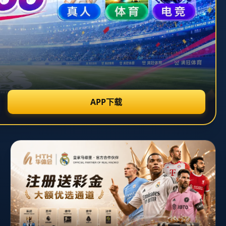
公司简介
产品中心
新闻资讯