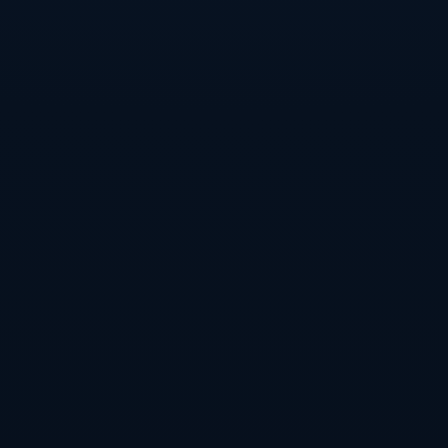
从内容生产角度看 世界杯实时比分统计与赛程精彩直击
也重塑了媒体报道节奏 过去 媒体往往以赛后长篇稿件
为主 现在则是以实时更新为中心 赛前有对阵信息与预
测 赛中有连续推送的比分及时刻事件 赛后则有基于统
计数据的深度解读 如今不少自媒体会一边跟进实时比分
一边在社交平台上做战术截图与数据点评 形成“边看边
评 边统边析”的内容链条 这种连贯的叙述方式兼顾了即
时性与专业度 使得即使没能看直播的球迷 也能通过时
间线回顾和关键片段直击 快速把握一场比赛的发展脉络
值得注意的是 真正优质的实时比分服务 不只是罗列数
字与事件 而是要在叙事中加入适度的情绪与背景信息
比如 在一支黑马球队爆冷淘汰强队时 赛程精彩直击会
在画面旁标注这支球队历史上首次闯入淘汰赛 或者指出