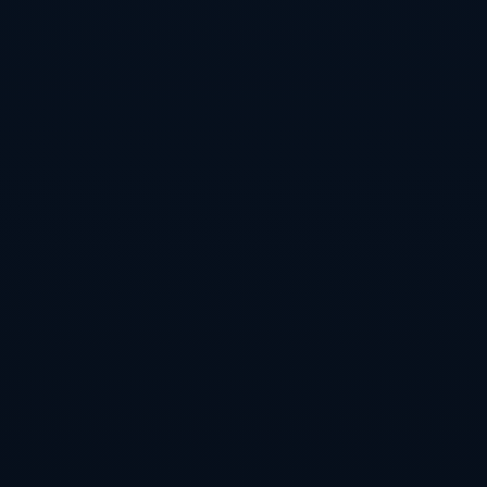
一时未能打开，后续进球往往在短时间内集中爆发，此
类场景就较适合采用分批入场策略；而独赢滚球更适合
对比赛走势判断非常明确的玩家，例如在观察到一方体
能明显下滑、后防频繁失位时，选择反向独赢。在理解
这些玩法时，要理解一个原则——滚球的吸引力在于动
态调整，而风险同样来自这种高频决策带来的心理压
力。
如何通过比赛节奏构建自己的滚球判断模型
许多新手玩家在参与世界杯滚球时，只看赔率上下波
动，却忽略了更本质的比赛节奏与战术变化。一个更成
熟的做法，是在观看比赛时建立自己的“微模型”。例
如，当你看到某队在前20分钟就获得多次有威胁的射
门，同时对手回防混乱、被迫频繁犯规，那么即便当前