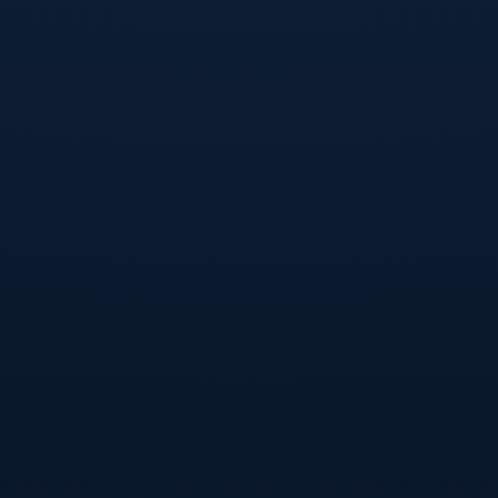
在世界杯相关的玩法中，很多人一开始只接触过赛前固
定玩法，即在比赛开球前，选择让球、大小球、胜平负
等项目，确认之后就静待终场结果。而所谓的世界杯滚
球，本质上是一种“实时盘”玩法，指的是在比赛已经开
始的情况下，盘口和赔率会根据场上形势动态变动，玩