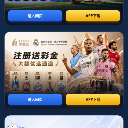
每到世界杯，除了比赛本身的激情，围绕赛事延伸出的
各类玩法也同样火爆，其中就包括被大量玩家讨论的
“世界杯滚球”。不少新手只听过这个词，却并不真正理
解它的规则、节奏和隐藏风险，更不了解如何识别世界
杯滚球最新网址，从而在信息真假难辨的网络环境中保
护自己的账户和资金。本文将通过通俗的语言和案例，
系统梳理这一玩法的核心逻辑、基础教程以及寻找和验
证最新网址的实用方法，帮助你从“凑热闹”转向更理