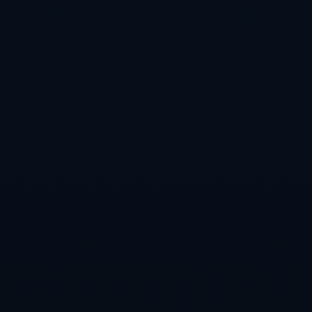
以某届世界杯小组赛的一场焦点战为例：强队A对阵防
守稳健但进攻相对单一的球队B。赛前多数分析倾向于A