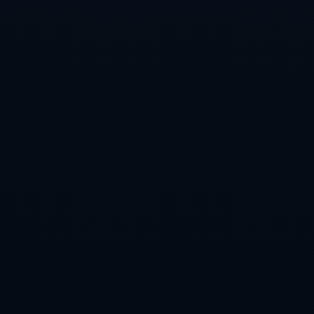
队大比分取胜，赛前让球盘给出了一球或一球半的深
盘。然而在上半场比赛中，A队虽控球占优，但中路连
续受阻，只能频繁传中，反而让B队利用身高优势多次
解围并形成反击。到了60分钟，场上比分依旧是0比0，
实时盘口调整为A队只让半球甚至平手盘，赔率明显上
升。此时懂得世界杯滚球教程中节奏判断原则的玩家，
会意识到：虽然名气与赛前预期看好A队，但从场上实
际情况看，B队的防守针对性极强，而A队的体能消耗也
更大，硬打下去反而容易被偷袭。于是有玩家选择在滚
球中小注支持B队受让，甚至部分人选择“小球”路线。
最终，这场比赛以0比0收场，赛前盲目追随“强队大胜”
的玩家损失不小，而结合实时战局做出理性判断的滚球
玩家则成功控制了风险。这类案例说明，滚球并非简单
追热门球队，而是要围绕实时信息建立自己的逻辑闭