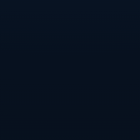
数、角球、关键传球等指标，而不是只看比分本身，因
为许多翻盘往往在数据趋势而非当前比分中早有迹象。
最后是风险控制阶段，即使通过世界杯滚球教程掌握了
玩法，也必须设定单场预算上限和连续失利止损线，避
免因为几次临门一脚的偏差就陷入盲目加注的冲动循
环。
常见滚球玩法类型简要解析
在实际操作中，世界杯滚球主要集中在几个常见项目
上，例如：让球盘、大小球盘、独赢盘以及部分衍生玩
法。让球滚球会在比分变化后即时调整让球数，比如强
队在落后时，会出现强队“受让”的特殊情形，很多人借
此寻求“反向机会”；大小球滚球则根据比赛节奏不断调
整总进球线，如果你观察到双方进攻极其积极，但比分