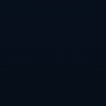
据预测”层出不穷看似丰富实际上质量参差有的基于扎
实的统计模型有的只是情绪宣泄式的吹捧或者盲测因此
更接近官方攻略的做法不是一味追随某个“大神”而是学
会对信息进行分类筛选例如把专业网站的赛前报告球队
新闻发布会内容以及伤停名单视作基础资料再结合赔率
变动趋势和盘口调整解释形成自己的简要分析框架同时
保持一个底线原则
任何推荐都不能替你承担结果只要下
单就意味着你对风险负责
当你能做到这一点时所谓“买
球技巧”实际上已经转化为更成熟的决策能力
案例分析从冲动跟单到结构化思考