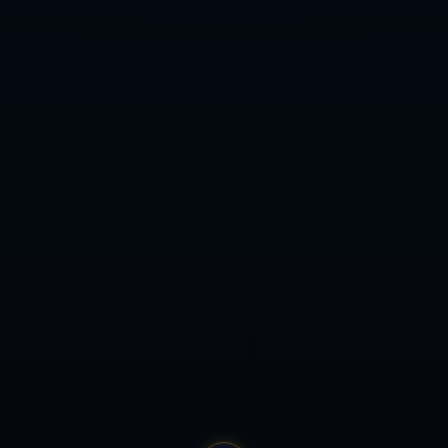
了大量关于概率统计决策心理和风险控制的现实案例你
可以在赛事期间尝试为每场比赛做一个简明预测记录自
己的思路和理由无论是否下注都在赛后进行对照复盘看
看是哪些信息误导了你哪些细节被低估了随着这种练习
的积累你对赔率含义盘口调整逻辑以及舆论噪音与真实
信号之间的差异都会有更清晰的认识从长远看这比一时
的输赢更有价值也更符合“搜狐式官方攻略”所强调的理
性参与理念在这种视角下
技巧不再是寻找捷径而是不断
修正和提升判断力的过程
上一篇：探索世界杯下注开户热门趋势揭秘
下一篇：世界杯滚球手机平台推荐