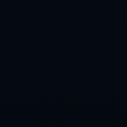
把世界杯当作理解概率和策略的课堂
如果将世界杯买球视作一种学习机会你会发现其中蕴含