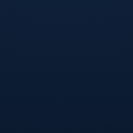
信息本身就是一种技巧通常所谓“买球技巧”会围绕
胜平
负盘口大小球以及让球机制
展开例如胜平负侧重比赛结
果大小球则聚焦总进球数而让球则体现出平台根据双方
实力差距给出的平衡手段如果你连这些基础设定都模糊
不清就很难谈得上有针对性的判断因此真正接近“官方
攻略”的做法是先花时间搞清楚每一种玩法的判定条件
比如亚洲让球盘中半球一球球半分别意味着什么赔率变
化代表市场怎样的预期调整只有理解这些技术细节你在
分析对阵时才能形成结构化的视角
数据分析比“感觉”更接近专业
世界杯买球最常见的误区是盲目相信所谓“豪门光环”或
个人偏好然而从专业视角出发更可靠的路径是基于数据
做判断包括球队近期状态双方交锋历史攻防风格以及球