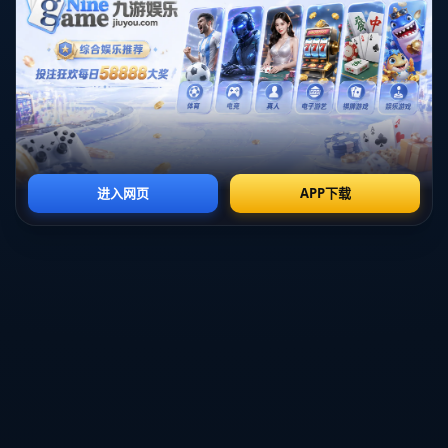
**世界超級球星足球賽**是全球顶尖足球运动员齐聚一
堂的盛会。无论是技术精湛的球场拼搏，还是明星光环
下的无私配合，每一位参与者都渴望在这场场上与世界
最伟大的球员们共同创造辉煌时刻。这不仅是球员展示
自身能力的舞台，更是观众亲睹大师级速度与精妙配合
的难得良机。