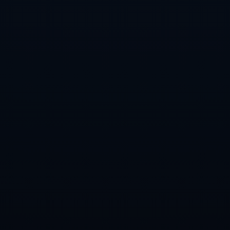
然而，参与其中最直接的价值，莫过于**激发新一代足
球追梦者的热情**。足球不仅是一项运动，它更像是一
种语言，跨越了文化与国界的羁绊，成为了人们共同的
纽带。通过观看这些顶尖赛事，年轻人能够亲眼目睹足
球运动的真正魅力，激励自己不断进取，追随那些不朽
的传奇。
在各个大洲，不论是欧洲五大联赛的火热战况，还是南
美足球的激情碰撞，超级球星足球赛无疑是所有球迷心
目中的至高存在。对于许多球迷而言，踢球不再仅仅是
一种爱好，而是融入他们血液的一部分，而超级赛仅仅
一瞥，往往就能点燃内心深处那熊熊燃烧的足球热爱。