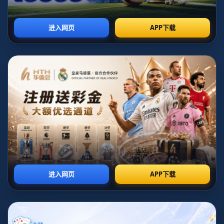
在理解“2023世界杯最新竞猜官方网址”时,需要先厘清一
个观念:这里的“官方网址”不只是简单的一串域名,而是
指具备合法资质、信息透明、规则清晰的线上服务入
口。许多不法网站也会在页面上大肆宣称自己是“官方”
“唯一指定”,甚至仿造大型体育组织或赞助商的页面风
格,如果缺乏基本甄别能力,很容易在搜索或社交媒体中
误入陷阱。因此,寻找网址之前,应该先弄明白:什么样的
平台才配得上“官方”与“正规”这两个评价。