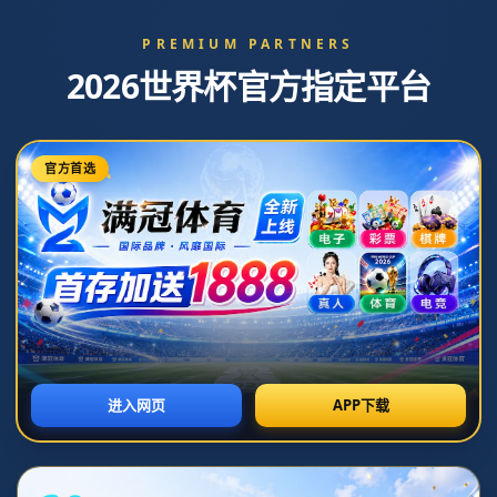
新闻中心
2023世界杯最新竞猜官方网址