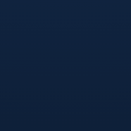
通常来说,稍具规模的合规体育竞猜平台都会在页面底部
或“关于我们”中标注运营主体信息、牌照编号、监管机