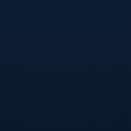
过程中植入恶意脚本,不仅可能窃取账户信息,还有可能
在用户设备中暗装木马。更稳妥的方式是通过已知的合
规体育平台,从其主页导航中进入世界杯赛事专区,而不
是从不明来源直接跳转到所谓“最新入口”。