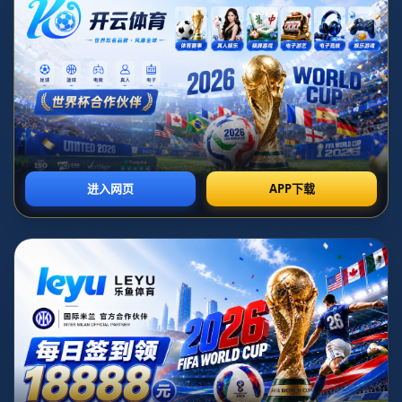
发布时间：2026-08-08T14:30:34+08:00
2023世界杯最新竞猜官方网址解析与理性参与指南
随着国际顶级赛事热度持续升温,不少球迷开始关注
“2023世界杯最新竞猜官方网址”这一话题,既希望通过竞
猜为观赛增添乐趣,又担心在纷繁复杂的网络环境中踩
坑。面对真假难辨的链接与铺天盖地的广告,如何分辨正
规平台与高风险网站,如何做到理性参与而不是被情绪牵
着走,成为当下真正值得讨论的核心。本文将以实际案例
为辅,从入口甄别、风险识别到资金与个人信息保护等多
维度展开,帮助读者建立一套相对清晰、安全的参与框
架,让热爱赛事的人既能享受竞猜的娱乐性,又不至于因
盲目冲动付出不必要代价。