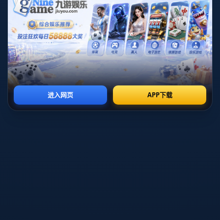
选择世界杯投注入口时,最基础的一步是确认平台本身的
背景和资质。正规平台通常会在首页底部或帮助中心位
置展示牌照信息、监管机构名称以及相关认证标识,并提
供可查证的链接或编号。虽然普通用户无法像专业机构
那样全面核验,但至少可以做到主动去搜索平台名称和牌