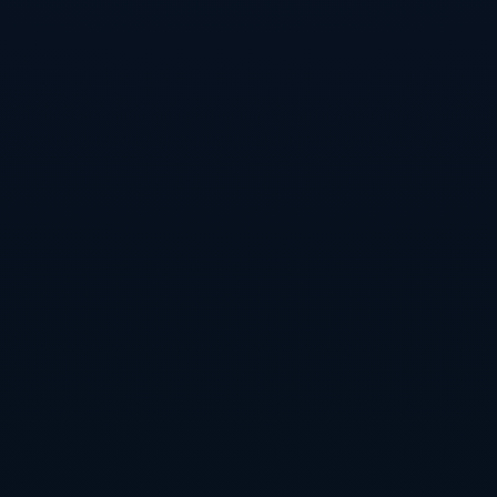
能单向流入,而提现渠道极为受限 是否存在“必须追加金
额才能解冻资金”之类的非正常要求。尤其需要注意的
是,一些不良网站会以“活动名额有限”“必须当场充值”作
为诱饵,让用户在没有任何确认的情况下仓促汇款。真正
有意做长久业务的平台,不会通过强制或恐吓式话术推动
用户大额充值。在资金安全上,宁可谨慎也不要侥幸。
四 用户体验与服务响应是重要佐证
除了资质和资金安全,用户体验和客服响应速度也能间接
体现世界杯投注入口是否正规。一个相对靠谱的入口,界
面一般比较简洁,赛事分类清晰,投注步骤有明确提示,并
不会刻意在页面上塞满弹窗广告或不必要的跳转;在系统
出现延迟或结算争议时,能提供及时的人工客服沟通渠
道。真实案例中就有用户反馈,自己在一个看似正规的平