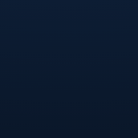
照信息,比对官网与监管机构网站的公开资料。如果一个
自称“权威”的世界杯投注入口,连最基本的公司信息、运
营主体、联系方式都模糊不清,或者这些内容在不同页面
自相矛盾,那就很难称得上可靠。此外,信息透明度还体
现在规则说明是否详细、赔率计算是否公开、结算时间
是否有明确标准。在这些方面越含糊,后续产生纠纷的风
险就越高。
二 辨别入口地址的真伪与稳定性
很多用户遭遇损失,并不是因为平台本身有问题,而是被
“假入口”骗走资金。世界杯期间,一些不法分子往往会仿
冒热门网站的页面风格和域名,通过短链接、弹窗广告或
社交群分享来诱导点击。因此,验证入口地址本身非常关
键 优先通过平台官方公布的地址进入,例如官方公告、