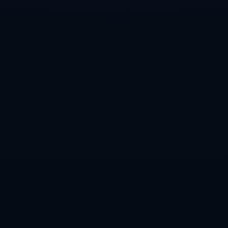
即使选对了相对正规的世界杯投注入口,也不意味着可以
放松自我约束。投注本质上是一种高风险娱乐,而不是稳
定投资手段。在真正参与之前,最好先设定好预算上限和
时间上限,并做到不借钱投注 不抱着“翻本”心理加码 不
因一时情绪波动打乱原本计划。有些用户在体验过程中